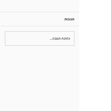
תגובות
מה הקשר בין RPM ל- ADHD?
כתיבת תגובה...