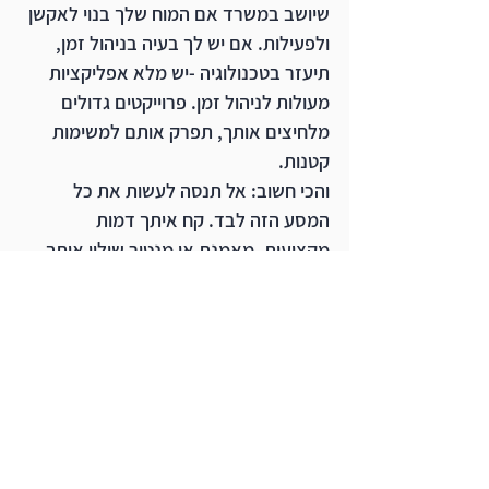
שיושב במשרד אם המוח שלך בנוי לאקשן 
ולפעילות. אם יש לך בעיה בניהול זמן, 
תיעזר בטכנולוגיה -יש מלא אפליקציות 
מעולות לניהול זמן. פרוייקטים גדולים 
מלחיצים אותך, תפרק אותם למשימות 
קטנות. 
והכי חשוב: אל תנסה לעשות את כל 
המסע הזה לבד. קח איתך דמות 
מקצועית, מאמנת או מנטור שילוו אותך, 
יעזרו לך לעשות סדר בראש ובעיקר ישמרו 
אותך במסלול. ליווי כזה הוא ההבדל בין 
רעיון שנשאר במגירה לעסק שעובד.
השנים הרבות שלי בתחום, הן הוכחה שכוח 
רצון ואמונה בעצמך חשובים יותר מכל דוח 
אקסל. תאמין בעצמך, תהיה חרוץ 
ותצליח. 