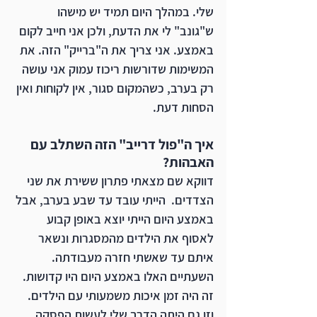
שלי. במהלך היום תמיד יש מישהו 
ש"גונב" לי את הדעת, ולכן אני חייב לקום 
באמצע. אני צריך את ה"ברייק" הזה. את 
המשימות שדורשות ריכוז עמוק אני עושה 
רק בערב, כשהמקום סגור, אין לקוחות ואין 
הסחות דעת.
איך ה"פול דרייב" הזה השתלב עם 
האבהות?
דווקא שם מצאתי פתרון ששירת את שני 
הצדדים.  הייתי עובד עד שבע בערב, אבל 
באמצע היום הייתי יוצא באופן קבוע 
לאסוף את הילדים מהמסגרות ונשאר 
איתם עד שאשתי חזרה מעבודתה. 
השעתיים האלו באמצע היום היו קדושות. 
זה היה זמן איכות משמעותי עם הילדים. 
וזו גם היתה הדרך שלי לעשות הפסקה 