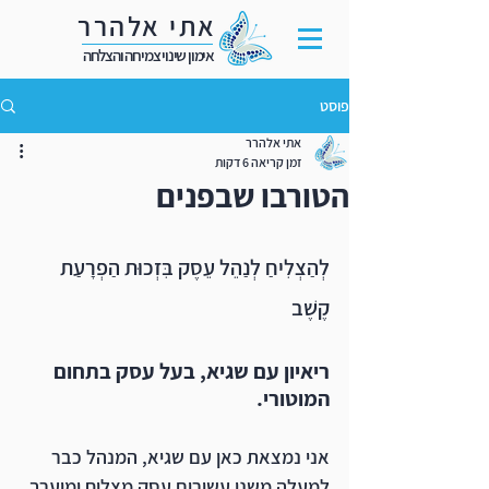
אתי אלהרר
אימון שינוי צמיחה והצלחה
פוסט
אתי אלהרר
זמן קריאה 6 דקות
הטורבו שבפנים
לְהַצְלִיחַ לְנַהֵל עֵסֶק בִּזְכוּת הַפְרָעַת 
קֶשֶׁב
ריאיון עם שגיא, בעל עסק בתחום 
המוטורי.
אני נמצאת כאן עם שגיא, המנהל כבר 
למעלה משני עשורים עסק מצליח ומוערך 