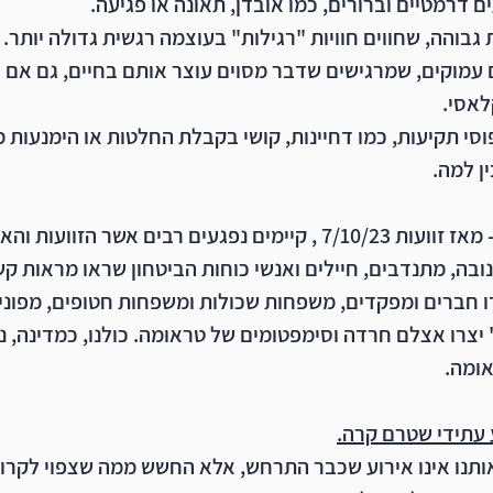
ם דרמטיים וברורים
, כמו אובדן, תאונה או פגיעה.
 גבוהה
, שחווים חוויות "רגילות" בעוצמה רגשית גדולה יותר.
 עמוקים
, שמרגישים שדבר מסוים עוצר אותם בחיים, גם אם א
לאסי.
וסי תקיעות
, כמו דחיינות, קושי בקבלת החלטות או הימנעות מ
ן למה.
- מאז זוועות 7/10/23 , קיימים נפגעים רבים אשר הזוועו
נובה, מתנדבים, חיילים ואנשי כוחות הביטחון שראו מראות קש
 חברים ומפקדים, משפחות שכולות ומשפחות חטופים, מפונים
צרו אצלם חרדה וסימפטומים של טראומה. כולנו, כמדינה, נ
ומה.
 עתידי שטרם קרה.
ותנו אינו אירוע שכבר התרחש, אלא החשש ממה שצפוי לקרו