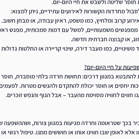
 חוסר שליטה ולשבש את חיי היום-יום.
סבול מחרדות הקשורות לאירועים עתידיים, ניתן למצוא:
רוע קרוב ומלחיץ
, כמו משפט, ראיון עבודה, או מבחן חשוב.
ממפגשים משמעותיים
, למשל עם דמות סמכותית, מפגש ראשון
ג, או קבוצה חברתית חדשה.
 משינויים
, כמו מעבר דירה, שינוי קריירה או החלטות גדולות 
יעות על חיי היום-יום?
 להתבטא במגוון דרכים: תחושת חרדה בלתי מוסברת, חוסר ב
כות יחסים או חוסר יכולת להתקדם ולהגשים מטרות. לפעמים 
 חווים לחוויה מסוימת מהעבר – אבל הגוף והנפש זוכרים.
ר בכך שטראומה וחרדה מגיעות במגוון צורות, ושההשפעה של
אלא לאופן שבו חווינו אותו או חוששים ממנו. טיפול רגשי או 