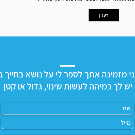
מה הקשר בין RPM ל- ADHD?
קשב מד
רענון
י מזמינה אתך לספר לי על נושא בחייך ב
יש לך כמיהה לעשות שינוי, גדול או קטן