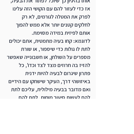
אותו בהיגיון כך שיוכל לפתור את הבעיה, 
אז כדי לעזור להם עם הקושי הזה עלינו 
לפרק את המטלה לגורמים, לא רק 
לחלקים קטנים יותר אלא ממש להפוך 
אותם לפיזית במידה מסוימת.
לדוגמא: קחו בעיה מתמטית, אתם יכולים 
לתת לו גולות כדי שיספור, או שורת 
מספרים על השולחן, או חשבונייה שאפשר 
להזיז בה חרוזים מצד לצד וכדו', כל 
פתרון שיגרום לבעיה להיות ידנית 
באיזושהי דרך, העיקר שישחקו עם הידיים 
ואם מדובר בבעיה מילולית, עליכם לתת 
להם לעשות סיעור מוחות, לתת להם 
כרטיסיות שיכתבו בהם את כל הרעיונות 
שעולים במוחם, כל רעיון בכרטיסיה 
נפרדת ואחר כך לסדר אותם ברצף הגיוני, 
אפשר לגזור, להדביק וכדו, גם זה פתרון 